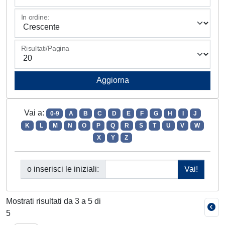
In ordine:
Risultati/Pagina
Vai a:
0-9
A
B
C
D
E
F
G
H
I
J
K
L
M
N
O
P
Q
R
S
T
U
V
W
X
Y
Z
o inserisci le iniziali:
Mostrati risultati da 3 a 5 di
5