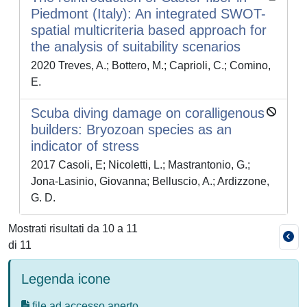
Piedmont (Italy): An integrated SWOT-
spatial multicriteria based approach for
the analysis of suitability scenarios
2020 Treves, A.; Bottero, M.; Caprioli, C.; Comino,
E.
Scuba diving damage on coralligenous
builders: Bryozoan species as an
indicator of stress
2017 Casoli, E; Nicoletti, L.; Mastrantonio, G.;
Jona-Lasinio, Giovanna; Belluscio, A.; Ardizzone,
G. D.
Mostrati risultati da 10 a 11
di 11
Legenda icone
file ad accesso aperto