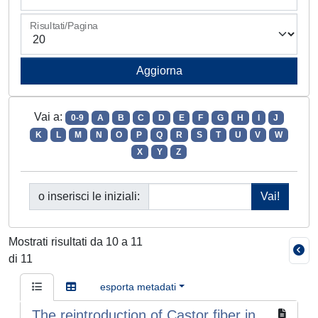
Risultati/Pagina
Vai a:
0-9
A
B
C
D
E
F
G
H
I
J
K
L
M
N
O
P
Q
R
S
T
U
V
W
X
Y
Z
o inserisci le iniziali:
Mostrati risultati da 10 a 11
di 11
esporta metadati
The reintroduction of Castor fiber in