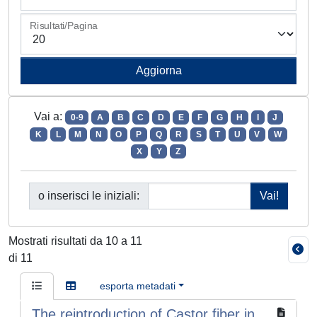
Risultati/Pagina
Vai a:
0-9
A
B
C
D
E
F
G
H
I
J
K
L
M
N
O
P
Q
R
S
T
U
V
W
X
Y
Z
o inserisci le iniziali:
Mostrati risultati da 10 a 11
di 11
esporta metadati
The reintroduction of Castor fiber in