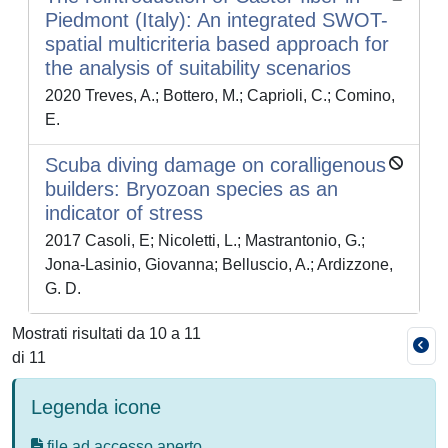
Piedmont (Italy): An integrated SWOT-
spatial multicriteria based approach for
the analysis of suitability scenarios
2020 Treves, A.; Bottero, M.; Caprioli, C.; Comino,
E.
Scuba diving damage on coralligenous
builders: Bryozoan species as an
indicator of stress
2017 Casoli, E; Nicoletti, L.; Mastrantonio, G.;
Jona-Lasinio, Giovanna; Belluscio, A.; Ardizzone,
G. D.
Mostrati risultati da 10 a 11
di 11
Legenda icone
file ad accesso aperto