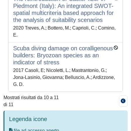
Piedmont (Italy): An integrated SWOT-
spatial multicriteria based approach for
the analysis of suitability scenarios
2020 Treves, A.; Bottero, M.; Caprioli, C.; Comino,
E.
Scuba diving damage on coralligenous
builders: Bryozoan species as an
indicator of stress
2017 Casoli, E; Nicoletti, L.; Mastrantonio, G.;
Jona-Lasinio, Giovanna; Belluscio, A.; Ardizzone,
G. D.
Mostrati risultati da 10 a 11
di 11
Legenda icone
file ad accesso aperto