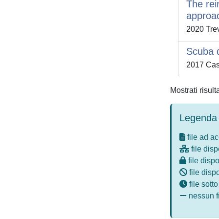
The rei
approac
2020 Trev
Scuba d
2017 Caso
Mostrati risult
Legenda 
file ad a
file disp
file dispo
file disp
file sott
nessun fi