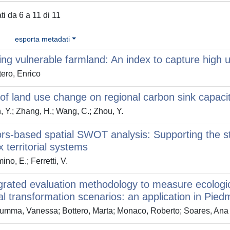
ati da 6 a 11 di 11
esporta metadati
ying vulnerable farmland: An index to capture high u
ero, Enrico
of land use change on regional carbon sink capac
 Y.; Zhang, H.; Wang, C.; Zhou, Y.
ors-based spatial SWOT analysis: Supporting the 
 territorial systems
no, E.; Ferretti, V.
grated evaluation methodology to measure ecologi
rial transformation scenarios: an application in Piedm
umma, Vanessa; Bottero, Marta; Monaco, Roberto; Soares, Ana 