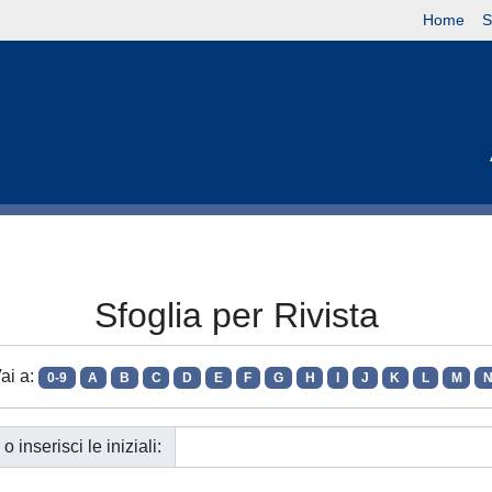
Home
S
Sfoglia per Rivista
ai a:
0-9
A
B
C
D
E
F
G
H
I
J
K
L
M
o inserisci le iniziali: