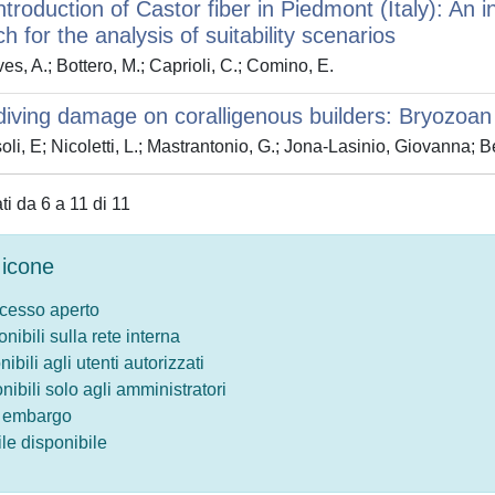
ntroduction of Castor fiber in Piedmont (Italy): An 
h for the analysis of suitability scenarios
es, A.; Bottero, M.; Caprioli, C.; Comino, E.
iving damage on coralligenous builders: Bryozoan s
li, E; Nicoletti, L.; Mastrantonio, G.; Jona-Lasinio, Giovanna; Be
ati da 6 a 11 di 11
icone
ccesso aperto
onibili sulla rete interna
nibili agli utenti autorizzati
onibili solo agli amministratori
o embargo
le disponibile