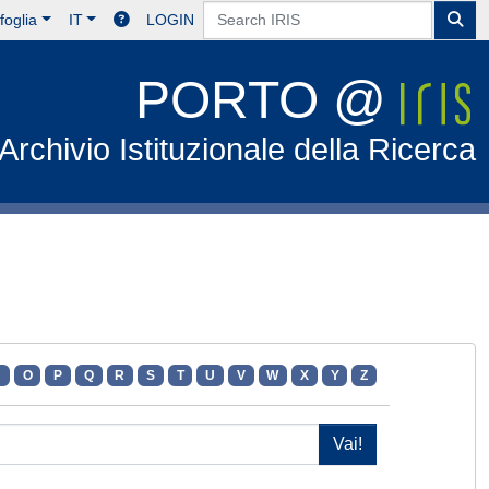
foglia
IT
LOGIN
PORTO @
Archivio Istituzionale della Ricerca
N
O
P
Q
R
S
T
U
V
W
X
Y
Z