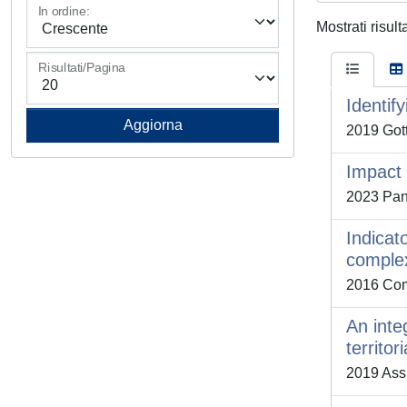
In ordine:
Mostrati risult
Risultati/Pagina
Identif
2019 Gott
Impact 
2023 Pan,
Indicat
complex
2016 Comi
An inte
territo
2019 Ass