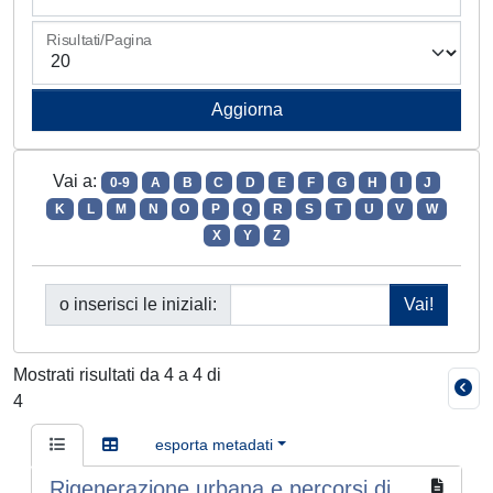
Risultati/Pagina
Vai a:
0-9
A
B
C
D
E
F
G
H
I
J
K
L
M
N
O
P
Q
R
S
T
U
V
W
X
Y
Z
o inserisci le iniziali:
Mostrati risultati da 4 a 4 di
4
esporta metadati
Rigenerazione urbana e percorsi di