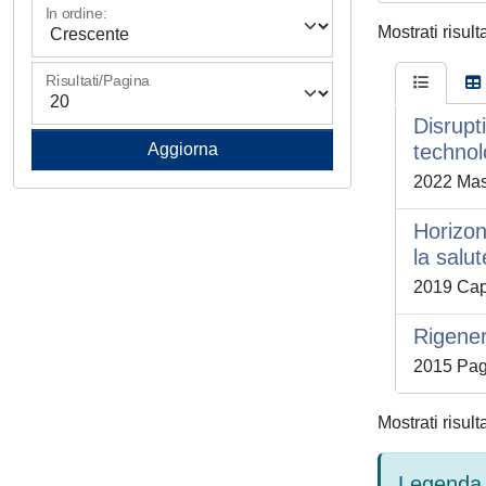
In ordine:
Mostrati risult
Risultati/Pagina
Disrupt
technol
2022 Mas
Horizont
la salut
2019 Capo
Rigener
2015 Pag
Mostrati risult
Legenda 