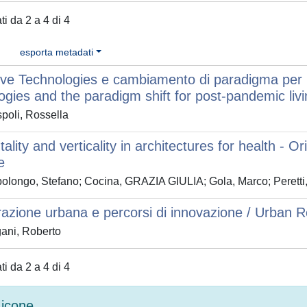
ati da 2 a 4 di 4
esporta metadati
ive Technologies e cambiamento di paradigma per l
ogies and the paradigm shift for post-pandemic liv
poli, Rossella
ality and verticality in architectures for health - Ori
e
longo, Stefano; Cocina, GRAZIA GIULIA; Gola, Marco; Peretti, 
azione urbana e percorsi di innovazione / Urban 
ani, Roberto
ati da 2 a 4 di 4
icone