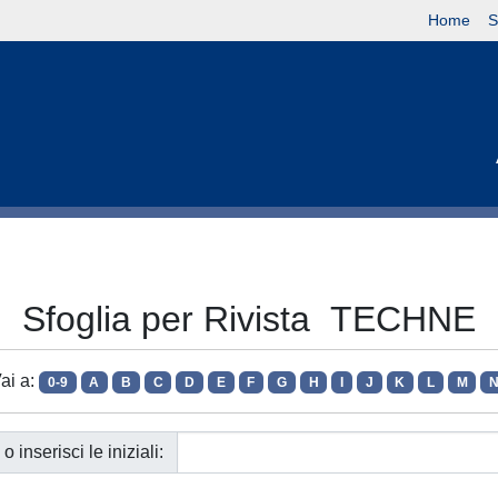
Home
S
Sfoglia per Rivista TECHNE
ai a:
0-9
A
B
C
D
E
F
G
H
I
J
K
L
M
o inserisci le iniziali: