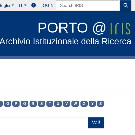
foglia
IT
LOGIN
PORTO @
Archivio Istituzionale della Ricerca
N
O
P
Q
R
S
T
U
V
W
X
Y
Z