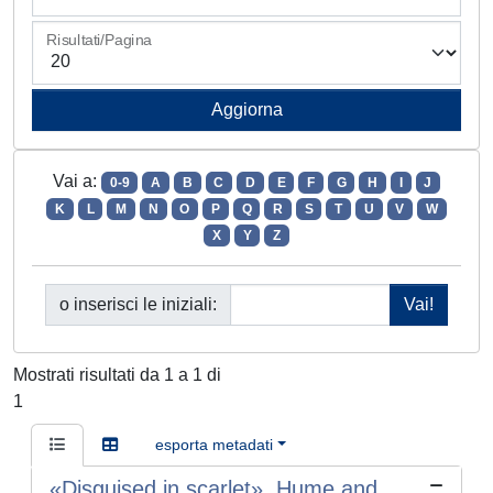
Risultati/Pagina
Vai a:
0-9
A
B
C
D
E
F
G
H
I
J
K
L
M
N
O
P
Q
R
S
T
U
V
W
X
Y
Z
o inserisci le iniziali:
Mostrati risultati da 1 a 1 di
1
esporta metadati
«Disguised in scarlet». Hume and