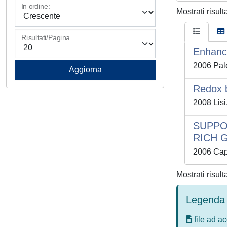
In ordine:
Mostrati risult
Risultati/Pagina
Enhance
2006 Palel
Redox b
2008 Lisi
SUPPO
RICH 
2006 Capu
Mostrati risult
Legenda 
file ad a