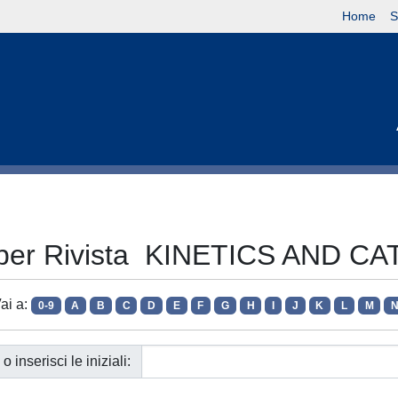
Home
S
 per Rivista KINETICS AND C
ai a:
0-9
A
B
C
D
E
F
G
H
I
J
K
L
M
o inserisci le iniziali: