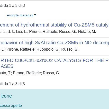
ati da 1 a 3 di 3
esporta metadati
ment of hydrothermal stability of Cu-ZSM5 cataly
la, B. I.; Lisi, L.; Pirone, Raffaele; Russo, G.; Notaro, M.
ehavior of high Si/Al ratio Cu-ZSM5 in NO decomp
, L.; Pirone, Raffaele; Ruoppolo, G.; Russo, G.
RTED CuO/Ce1-xZrxO2 CATALYSTS FOR THE P
GASES
to, T.; Pirone, Raffaele; Russo, G.
ati da 1 a 3 di 3
icone
ccesso aperto