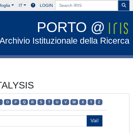
foglia
IT
LOGIN
PORTO @
Archivio Istituzionale della Ricerca
ATALYSIS
N
O
P
Q
R
S
T
U
V
W
X
Y
Z