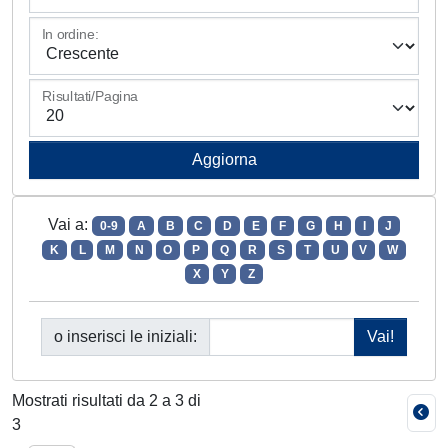
In ordine:
Risultati/Pagina
Vai a:
0-9
A
B
C
D
E
F
G
H
I
J
K
L
M
N
O
P
Q
R
S
T
U
V
W
X
Y
Z
o inserisci le iniziali:
Mostrati risultati da 2 a 3 di
3