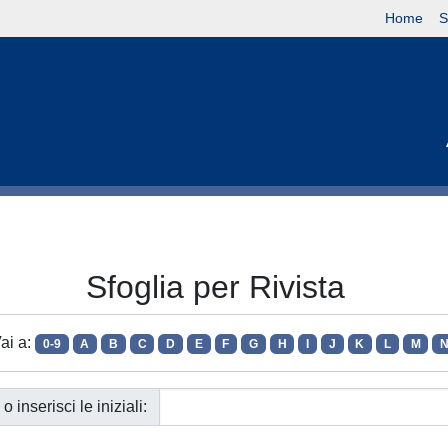
Home
S
Sfoglia per Rivista
ai a:
0-9
A
B
C
D
E
F
G
H
I
J
K
L
M
o inserisci le iniziali: