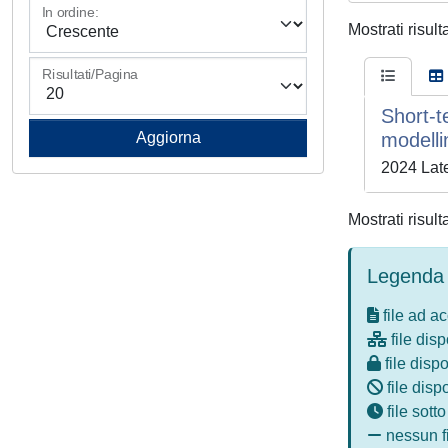
In ordine:
Mostrati risult
Risultati/Pagina
Short‐t
modelli
2024 Late
Mostrati risult
Legenda 
file ad a
file disp
file dispo
file disp
file sott
nessun fi