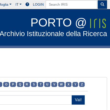
foglia
IT
LOGIN
PORTO @
Archivio Istituzionale della Ricerca
N
O
P
Q
R
S
T
U
V
W
X
Y
Z