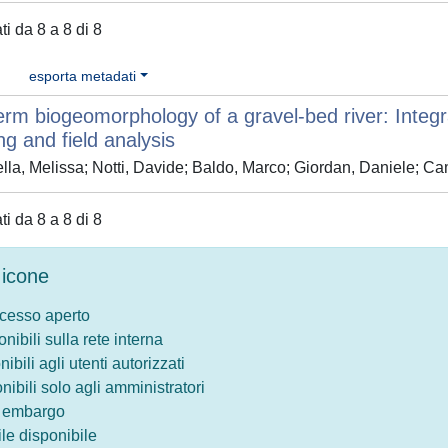
ati da 8 a 8 di 8
esporta metadati
erm biogeomorphology of a gravel‐bed river: Integr
ng and field analysis
lla, Melissa; Notti, Davide; Baldo, Marco; Giordan, Daniele; C
ati da 8 a 8 di 8
icone
ccesso aperto
onibili sulla rete interna
nibili agli utenti autorizzati
onibili solo agli amministratori
o embargo
le disponibile