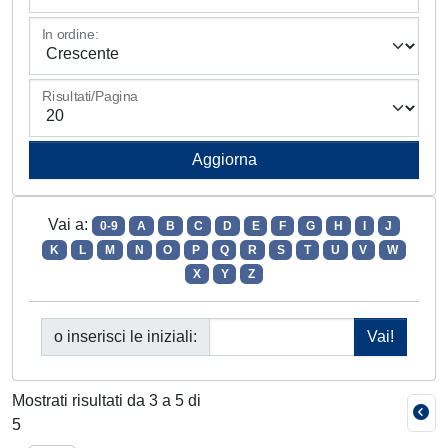
In ordine:
Risultati/Pagina
Vai a:
0-9
A
B
C
D
E
F
G
H
I
J
K
L
M
N
O
P
Q
R
S
T
U
V
W
X
Y
Z
o inserisci le iniziali:
Mostrati risultati da 3 a 5 di
5