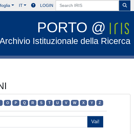
foglia
IT
LOGIN
PORTO @
Archivio Istituzionale della Ricerca
NI
N
O
P
Q
R
S
T
U
V
W
X
Y
Z