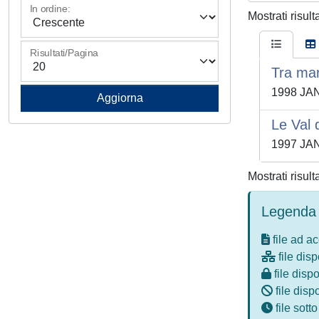
In ordine:
Mostrati risult
Risultati/Pagina
Tra mar
1998 JA
Le Val 
1997 JA
Mostrati risult
Legenda 
file ad a
file disp
file dispo
file disp
file sott