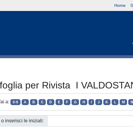
Home
S
foglia per Rivista I VALDOSTA
ai a:
0-9
A
B
C
D
E
F
G
H
I
J
K
L
M
o inserisci le iniziali: