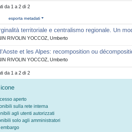
ati da 1 a 2 di 2
esporta metadati
ginalità territoriale e centralismo regionale. Un m
NIN RIVOLIN YOCCOZ, Umberto
d’Aoste et les Alpes: recomposition ou décompositio
NIN RIVOLIN YOCCOZ, Umberto
ati da 1 a 2 di 2
icone
ccesso aperto
onibili sulla rete interna
nibili agli utenti autorizzati
onibili solo agli amministratori
o embargo