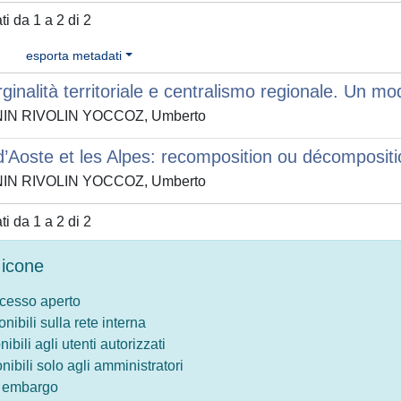
ati da 1 a 2 di 2
esporta metadati
ginalità territoriale e centralismo regionale. Un m
NIN RIVOLIN YOCCOZ, Umberto
d’Aoste et les Alpes: recomposition ou décompositio
NIN RIVOLIN YOCCOZ, Umberto
ati da 1 a 2 di 2
icone
ccesso aperto
onibili sulla rete interna
nibili agli utenti autorizzati
onibili solo agli amministratori
o embargo