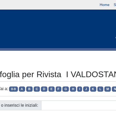
Home
S
foglia per Rivista I VALDOSTA
ai a:
0-9
A
B
C
D
E
F
G
H
I
J
K
L
M
o inserisci le iniziali: