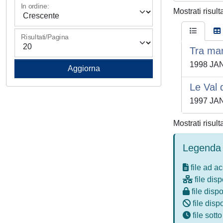
In ordine:
Mostrati risult
Risultati/Pagina
Tra mar
1998 JA
Le Val 
1997 JA
Mostrati risult
Legenda 
file ad a
file disp
file dispo
file disp
file sott