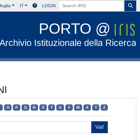
foglia
IT
LOGIN
PORTO @
Archivio Istituzionale della Ricerca
NI
N
O
P
Q
R
S
T
U
V
W
X
Y
Z