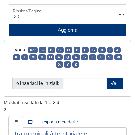
Risultati/Pagina
Vai a:
0-9
A
B
C
D
E
F
G
H
I
J
K
L
M
N
O
P
Q
R
S
T
U
V
W
X
Y
Z
o inserisci le iniziali:
Mostrati risultati da 1 a 2 di
2
esporta metadati
Tra marginalità territoriale e