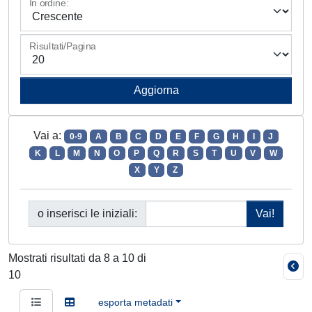
In ordine:
Risultati/Pagina
Vai a:
0-9
A
B
C
D
E
F
G
H
I
J
K
L
M
N
O
P
Q
R
S
T
U
V
W
X
Y
Z
o inserisci le iniziali:
Mostrati risultati da 8 a 10 di
10
esporta metadati