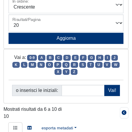
In ordine:
Risultati/Pagina
Vai a:
0-9
A
B
C
D
E
F
G
H
I
J
K
L
M
N
O
P
Q
R
S
T
U
V
W
X
Y
Z
o inserisci le iniziali:
Mostrati risultati da 6 a 10 di
10
esporta metadati