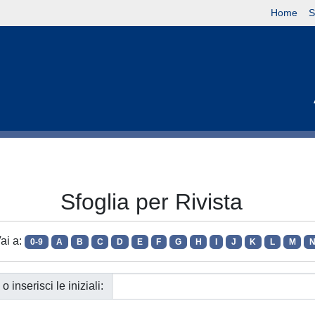
Home
S
Sfoglia per Rivista
ai a:
0-9
A
B
C
D
E
F
G
H
I
J
K
L
M
o inserisci le iniziali: