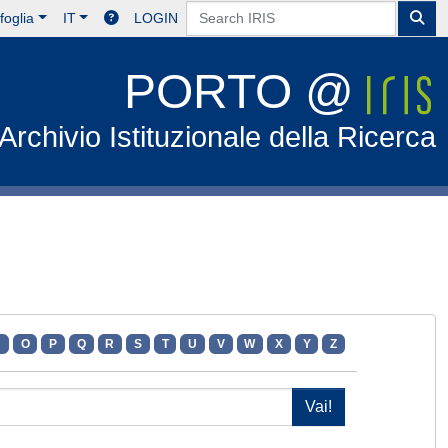
foglia
IT
LOGIN
PORTO @
Archivio Istituzionale della Ricerca
N
O
P
Q
R
S
T
U
V
W
X
Y
Z