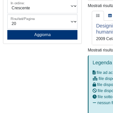
In ordine:
Mostrati risult
Risultati/Pagina
Designi
human
2009 Cela
Mostrati risult
Legenda 
file ad a
file disp
file dispo
file disp
file sott
nessun fi