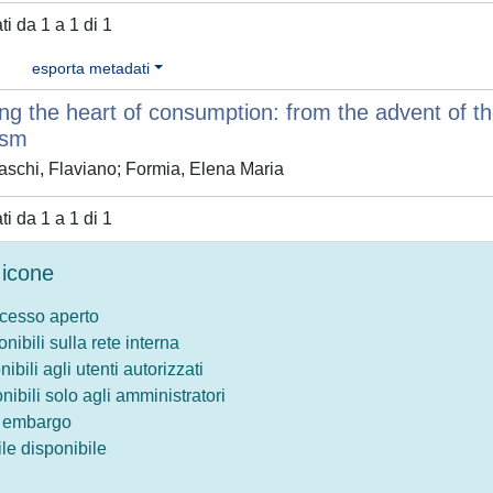
ati da 1 a 1 di 1
esporta metadati
ng the heart of consumption: from the advent of th
ism
schi, Flaviano; Formia, Elena Maria
ati da 1 a 1 di 1
icone
ccesso aperto
onibili sulla rete interna
nibili agli utenti autorizzati
onibili solo agli amministratori
o embargo
le disponibile