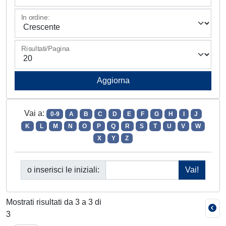
In ordine:
Risultati/Pagina
Vai a:
0-9
A
B
C
D
E
F
G
H
I
J
K
L
M
N
O
P
Q
R
S
T
U
V
W
X
Y
Z
o inserisci le iniziali:
Mostrati risultati da 3 a 3 di
3