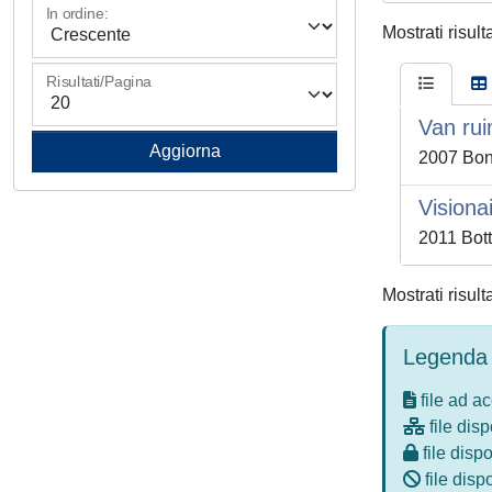
In ordine:
Mostrati risult
Risultati/Pagina
Van rui
2007 Bon
Visionai
2011 Bott
Mostrati risult
Legenda 
file ad a
file disp
file dispo
file disp