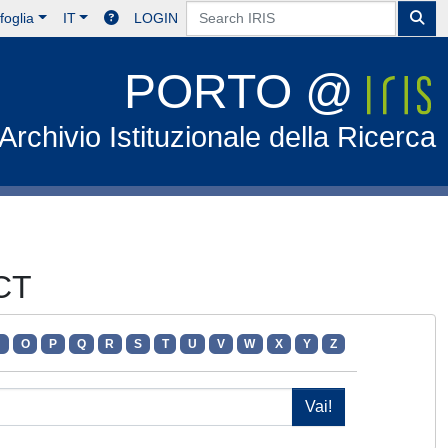
foglia
IT
LOGIN
PORTO @
Archivio Istituzionale della Ricerca
CT
N
O
P
Q
R
S
T
U
V
W
X
Y
Z