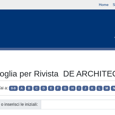
Home
S
foglia per Rivista DE ARCHITE
ai a:
0-9
A
B
C
D
E
F
G
H
I
J
K
L
M
o inserisci le iniziali: