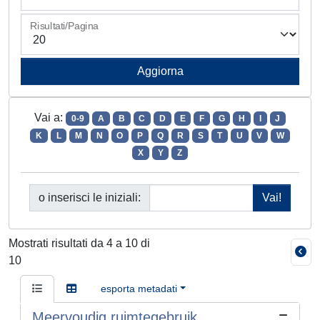
Risultati/Pagina
Vai a:
0-9
A
B
C
D
E
F
G
H
I
J
K
L
M
N
O
P
Q
R
S
T
U
V
W
X
Y
Z
o inserisci le iniziali:
Mostrati risultati da 4 a 10 di
10
esporta metadati
Meervoudig ruimtegebruik