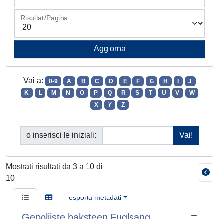
Risultati/Pagina
Vai a:
0-9
A
B
C
D
E
F
G
H
I
J
K
L
M
N
O
P
Q
R
S
T
U
V
W
X
Y
Z
o inserisci le iniziali:
Mostrati risultati da 3 a 10 di
10
esporta metadati
Gepolijste baksteen.Fuglsang