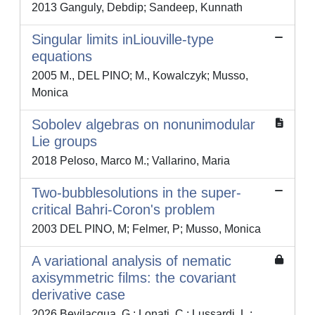
2013 Ganguly, Debdip; Sandeep, Kunnath
Singular limits inLiouville-type
equations
2005 M., DEL PINO; M., Kowalczyk; Musso,
Monica
Sobolev algebras on nonunimodular
Lie groups
2018 Peloso, Marco M.; Vallarino, Maria
Two-bubblesolutions in the super-
critical Bahri-Coron's problem
2003 DEL PINO, M; Felmer, P; Musso, Monica
A variational analysis of nematic
axisymmetric films: the covariant
derivative case
2026 Bevilacqua, G.; Lonati, C.; Lussardi, L.;