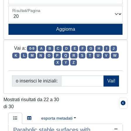
Risultati/Pagina
Vai a:
0-9
A
B
C
D
E
F
G
H
I
J
K
L
M
N
O
P
Q
R
S
T
U
V
W
X
Y
Z
o inserisci le iniziali:
Mostrati risultati da 22 a 30
di 30
esporta metadati
Parabolic stable surfaces with