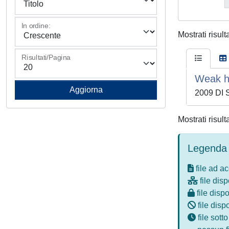
In ordine:
Mostrati risult
Risultati/Pagina
Weak he
2009 DI
Mostrati risult
Legenda 
file ad a
file disp
file dispo
file disp
file sott