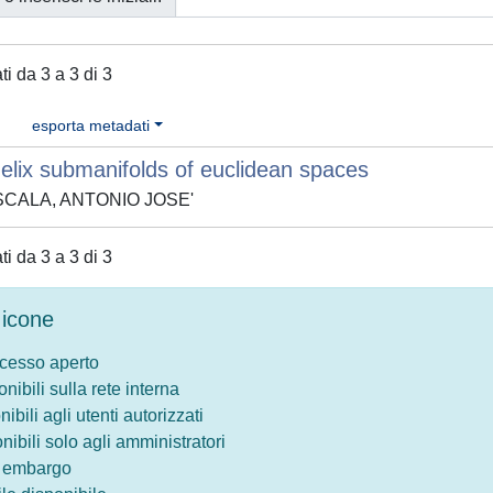
ati da 3 a 3 di 3
esporta metadati
lix submanifolds of euclidean spaces
 SCALA, ANTONIO JOSE'
ati da 3 a 3 di 3
icone
ccesso aperto
onibili sulla rete interna
nibili agli utenti autorizzati
onibili solo agli amministratori
o embargo