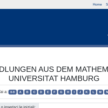
Home
S
BHANDLUNGEN AUS DEM MATH
UNIVERSITAT HAMBURG
ai a:
0-9
A
B
C
D
E
F
G
H
I
J
K
L
M
o inserisci le iniziali: