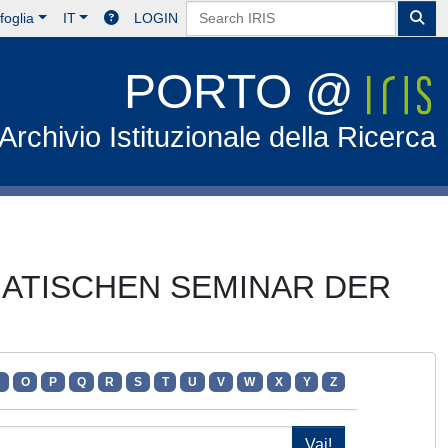
foglia
IT
LOGIN
PORTO @
Archivio Istituzionale della Ricerca
EMATISCHEN SEMINAR DER
N
O
P
Q
R
S
T
U
V
W
X
Y
Z