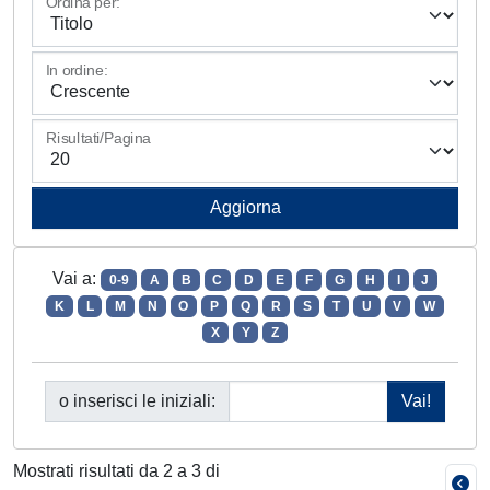
Ordina per:
In ordine:
Risultati/Pagina
Vai a:
0-9
A
B
C
D
E
F
G
H
I
J
K
L
M
N
O
P
Q
R
S
T
U
V
W
X
Y
Z
o inserisci le iniziali:
Mostrati risultati da 2 a 3 di