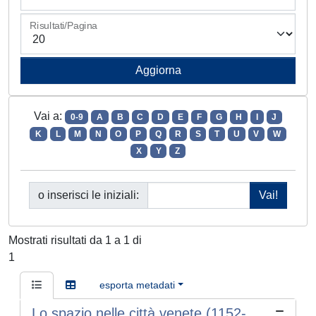
Risultati/Pagina
Vai a:
0-9
A
B
C
D
E
F
G
H
I
J
K
L
M
N
O
P
Q
R
S
T
U
V
W
X
Y
Z
o inserisci le iniziali:
Mostrati risultati da 1 a 1 di
1
esporta metadati
Lo spazio nelle città venete (1152-