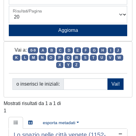
Risultati/Pagina
Vai a:
0-9
A
B
C
D
E
F
G
H
I
J
K
L
M
N
O
P
Q
R
S
T
U
V
W
X
Y
Z
o inserisci le iniziali:
Mostrati risultati da 1 a 1 di
1
esporta metadati
Lo spazio nelle città venete (1152-