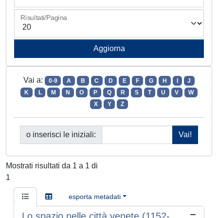
Risultati/Pagina
Vai a:
0-9
A
B
C
D
E
F
G
H
I
J
K
L
M
N
O
P
Q
R
S
T
U
V
W
X
Y
Z
o inserisci le iniziali:
Mostrati risultati da 1 a 1 di
1
esporta metadati
Lo spazio nelle città venete (1152-