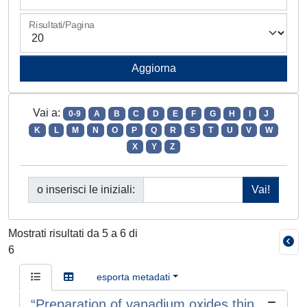
Risultati/Pagina
Vai a:
0-9
A
B
C
D
E
F
G
H
I
J
K
L
M
N
O
P
Q
R
S
T
U
V
W
X
Y
Z
o inserisci le iniziali:
Mostrati risultati da 5 a 6 di
6
esporta metadati
“Preparation of vanadium oxides thin