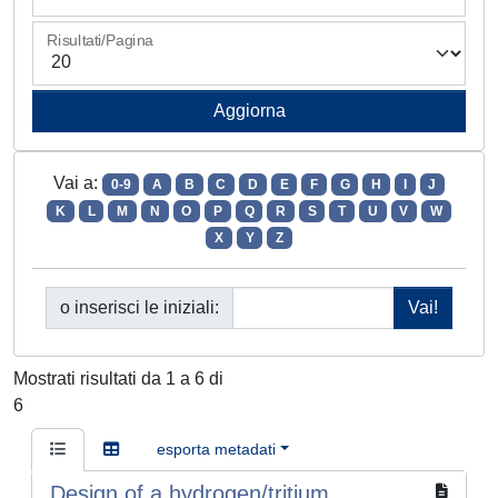
Risultati/Pagina
Vai a:
0-9
A
B
C
D
E
F
G
H
I
J
K
L
M
N
O
P
Q
R
S
T
U
V
W
X
Y
Z
o inserisci le iniziali:
Mostrati risultati da 1 a 6 di
6
esporta metadati
Design of a hydrogen/tritium