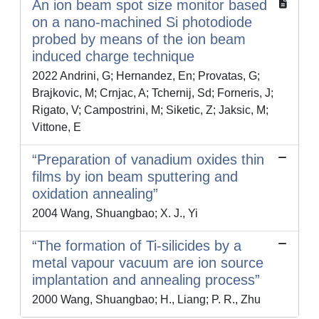
An ion beam spot size monitor based
on a nano-machined Si photodiode
probed by means of the ion beam
induced charge technique
2022 Andrini, G; Hernandez, En; Provatas, G;
Brajkovic, M; Crnjac, A; Tchernij, Sd; Forneris, J;
Rigato, V; Campostrini, M; Siketic, Z; Jaksic, M;
Vittone, E
“Preparation of vanadium oxides thin
films by ion beam sputtering and
oxidation annealing”
2004 Wang, Shuangbao; X. J., Yi
“The formation of Ti-silicides by a
metal vapour vacuum are ion source
implantation and annealing process”
2000 Wang, Shuangbao; H., Liang; P. R., Zhu