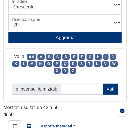
In ordine:
Risultati/Pagina
Vai a:
0-9
A
B
C
D
E
F
G
H
I
J
K
L
M
N
O
P
Q
R
S
T
U
V
W
X
Y
Z
o inserisci le iniziali:
Mostrati risultati da 42 a 50
di 50
esporta metadati