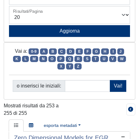
Risultati/Pagina
Vai a:
0-9
A
B
C
D
E
F
G
H
I
J
K
L
M
N
O
P
Q
R
S
T
U
V
W
X
Y
Z
o inserisci le iniziali:
Mostrati risultati da 253 a
255 di 255
esporta metadati
Zero Dimensional Models for EGR