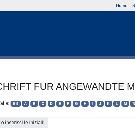
Home
S
EITSCHRIFT FUR ANGEWANDTE
ai a:
0-9
A
B
C
D
E
F
G
H
I
J
K
L
M
o inserisci le iniziali: