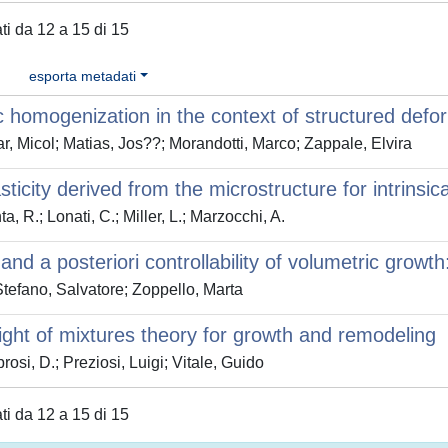
ati da 12 a 15 di 15
esporta metadati
c homogenization in the context of structured defo
, Micol; Matias, Jos??; Morandotti, Marco; Zappale, Elvira
sticity derived from the microstructure for intrinsic
, R.; Lonati, C.; Miller, L.; Marzocchi, A.
i and a posteriori controllability of volumetric growt
tefano, Salvatore; Zoppello, Marta
ight of mixtures theory for growth and remodeling
osi, D.; Preziosi, Luigi; Vitale, Guido
ati da 12 a 15 di 15