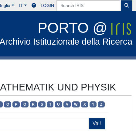
foglia
IT
LOGIN
PORTO @
Archivio Istituzionale della Ricerca
 MATHEMATIK UND PHYSIK
N
O
P
Q
R
S
T
U
V
W
X
Y
Z