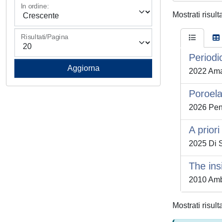
In ordine:
Mostrati risult
Risultati/Pagina
Periodi
2022 Amar
Poroela
2026 Penta
A prior
2025 Di S
The ins
2010 Ambr
Mostrati risult