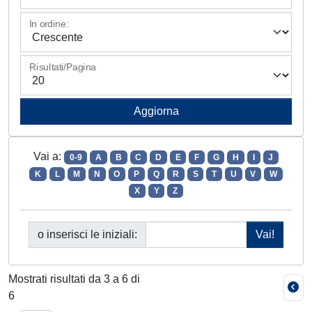
In ordine:
Risultati/Pagina
Vai a:
0-9
A
B
C
D
E
F
G
H
I
J
K
L
M
N
O
P
Q
R
S
T
U
V
W
X
Y
Z
o inserisci le iniziali:
Mostrati risultati da 3 a 6 di
6