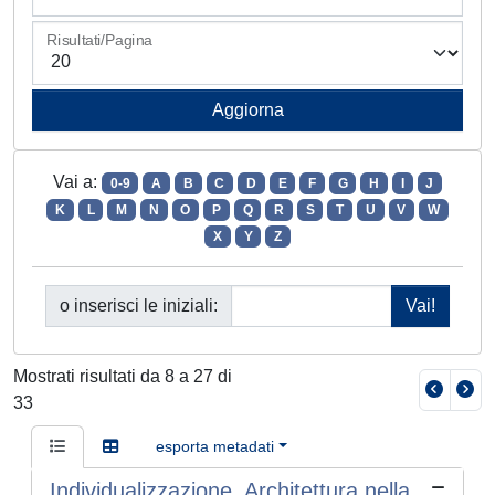
Risultati/Pagina
Vai a:
0-9
A
B
C
D
E
F
G
H
I
J
K
L
M
N
O
P
Q
R
S
T
U
V
W
X
Y
Z
o inserisci le iniziali:
Mostrati risultati da 8 a 27 di
33
esporta metadati
Individualizzazione. Architettura nella