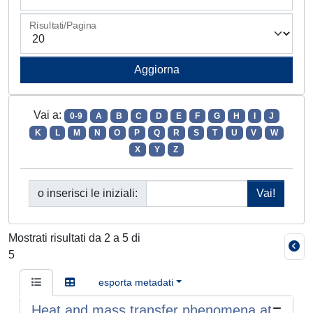
Risultati/Pagina
Vai a:
0-9
A
B
C
D
E
F
G
H
I
J
K
L
M
N
O
P
Q
R
S
T
U
V
W
X
Y
Z
o inserisci le iniziali:
Mostrati risultati da 2 a 5 di
5
esporta metadati
Heat and mass transfer phenomena at