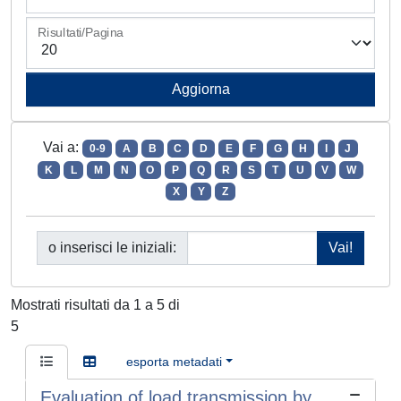
Risultati/Pagina
Vai a:
0-9
A
B
C
D
E
F
G
H
I
J
K
L
M
N
O
P
Q
R
S
T
U
V
W
X
Y
Z
o inserisci le iniziali:
Mostrati risultati da 1 a 5 di
5
esporta metadati
Evaluation of load transmission by