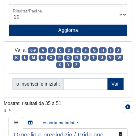
Risultati/Pagina
Vai a:
0-9
A
B
C
D
E
F
G
H
I
J
K
L
M
N
O
P
Q
R
S
T
U
V
W
X
Y
Z
o inserisci le iniziali:
Mostrati risultati da 35 a 51
di 51
esporta metadati
Orgoglio e pregiudizio / Pride and