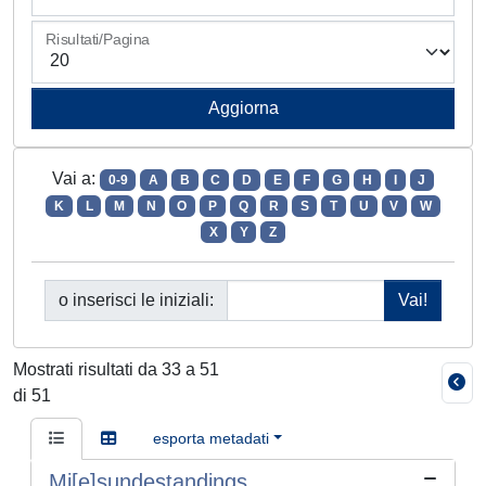
Risultati/Pagina
Vai a:
0-9
A
B
C
D
E
F
G
H
I
J
K
L
M
N
O
P
Q
R
S
T
U
V
W
X
Y
Z
o inserisci le iniziali:
Mostrati risultati da 33 a 51
di 51
esporta metadati
Mi[e]sundestandings