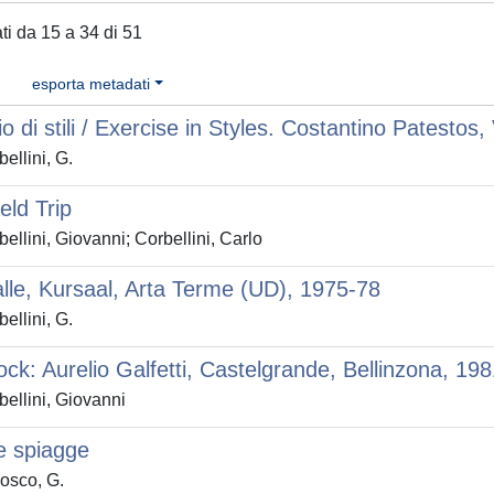
ati da 15 a 34 di 51
esporta metadati
io di stili / Exercise in Styles. Costantino Patestos,
ellini, G.
eld Trip
ellini, Giovanni; Corbellini, Carlo
lle, Kursaal, Arta Terme (UD), 1975-78
ellini, G.
ck: Aurelio Galfetti, Castelgrande, Bellinzona, 19
ellini, Giovanni
e spiagge
osco, G.