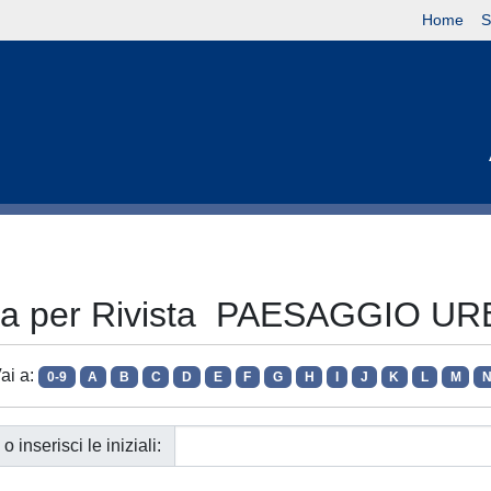
Home
S
lia per Rivista PAESAGGIO U
ai a:
0-9
A
B
C
D
E
F
G
H
I
J
K
L
M
o inserisci le iniziali: