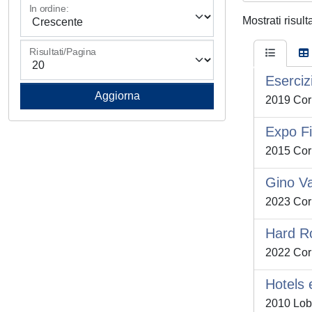
In ordine:
Mostrati risult
Risultati/Pagina
Eserciz
2019 Corb
Expo Fi
2015 Corb
Gino Va
2023 Corb
Hard Ro
2022 Corb
Hotels 
2010 Lob