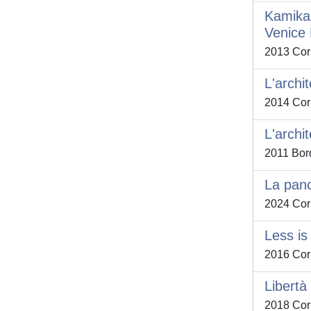
Kamikaz
Venice 
2013 Corb
L'archi
2014 Corb
L'archit
2011 Bord
La panc
2024 Corb
Less i
2016 Corb
Libertà
2018 Corb