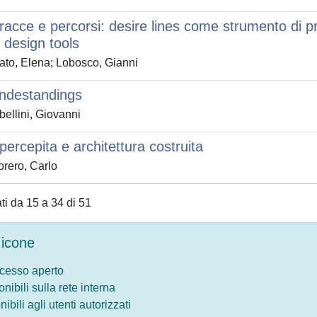
tracce e percorsi: desire lines come strumento di p
s design tools
ato, Elena; Lobosco, Gianni
undestandings
ellini, Giovanni
percepita e architettura costruita
rero, Carlo
ati da 15 a 34 di 51
icone
ccesso aperto
onibili sulla rete interna
nibili agli utenti autorizzati