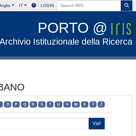
foglia
IT
LOGIN
PORTO @
Archivio Istituzionale della Ricerca
RBANO
N
O
P
Q
R
S
T
U
V
W
X
Y
Z