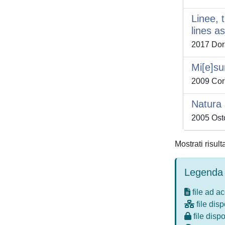
Linee, 
lines a
2017 Dor
Mi[e]s
2009 Corb
Natura 
2005 Osto
Mostrati risult
Legenda 
file ad a
file disp
file dispo