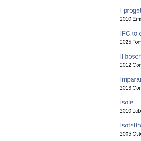
I proget
2010 Eman
IFC to 
2025 Tom
Il boso
2012 Corb
Impara
2013 Corb
Isole
2010 Lob
Isotett
2005 Osto