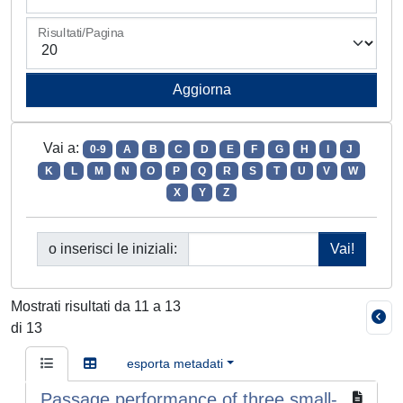
Risultati/Pagina
Vai a:
0-9
A
B
C
D
E
F
G
H
I
J
K
L
M
N
O
P
Q
R
S
T
U
V
W
X
Y
Z
o inserisci le iniziali:
Mostrati risultati da 11 a 13
di 13
esporta metadati
Passage performance of three small-