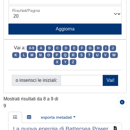
Risultati/Pagina
Vai a:
0-9
A
B
C
D
E
F
G
H
I
J
K
L
M
N
O
P
Q
R
S
T
U
V
W
X
Y
Z
o inserisci le iniziali:
Mostrati risultati da 8 a 9 di
9
esporta metadati
La nuova energia di Battersea Power