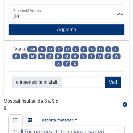
Risultati/Pagina
Vai a:
0-9
A
B
C
D
E
F
G
H
I
J
K
L
M
N
O
P
Q
R
S
T
U
V
W
X
Y
Z
o inserisci le iniziali:
Mostrati risultati da 3 a 9 di
9
esporta metadati
Call for papers. Intrecciare i saperi