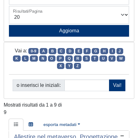
Risultati/Pagina
Vai a:
0-9
A
B
C
D
E
F
G
H
I
J
K
L
M
N
O
P
Q
R
S
T
U
V
W
X
Y
Z
o inserisci le iniziali:
Mostrati risultati da 1 a 9 di
9
esporta metadati
Allestire nel metaverso. Progettazione