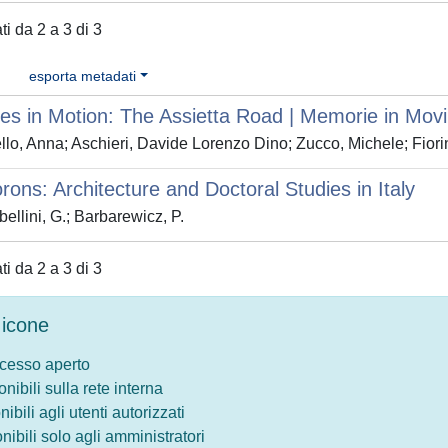
ati da 2 a 3 di 3
esporta metadati
s in Motion: The Assietta Road | Memorie in Movim
lo, Anna; Aschieri, Davide Lorenzo Dino; Zucco, Michele; Fiori
ons: Architecture and Doctoral Studies in Italy
ellini, G.; Barbarewicz, P.
ati da 2 a 3 di 3
icone
ccesso aperto
onibili sulla rete interna
nibili agli utenti autorizzati
onibili solo agli amministratori