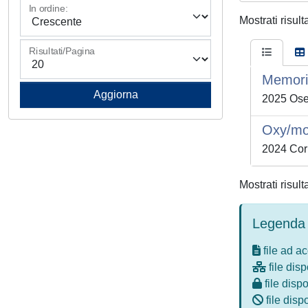
In ordine:
Mostrati risult
Risultati/Pagina
Memorie
2025 Osel
Oxy/mor
2024 Corb
Mostrati risult
Legenda 
file ad a
file disp
file dispo
file disp