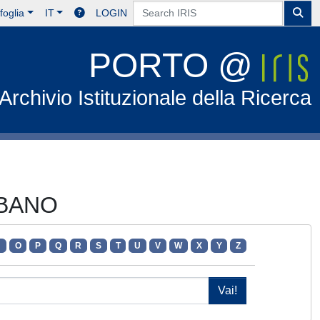
foglia
IT
LOGIN
PORTO @
Archivio Istituzionale della Ricerca
RBANO
N
O
P
Q
R
S
T
U
V
W
X
Y
Z