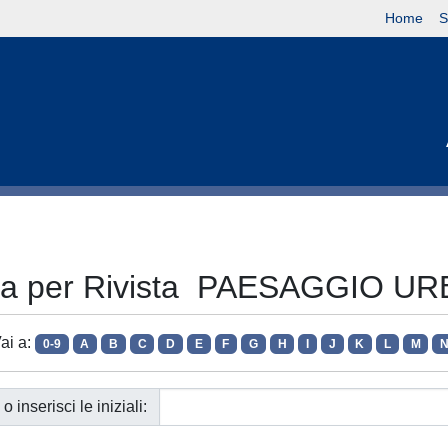
Home
S
lia per Rivista PAESAGGIO U
ai a:
0-9
A
B
C
D
E
F
G
H
I
J
K
L
M
o inserisci le iniziali: