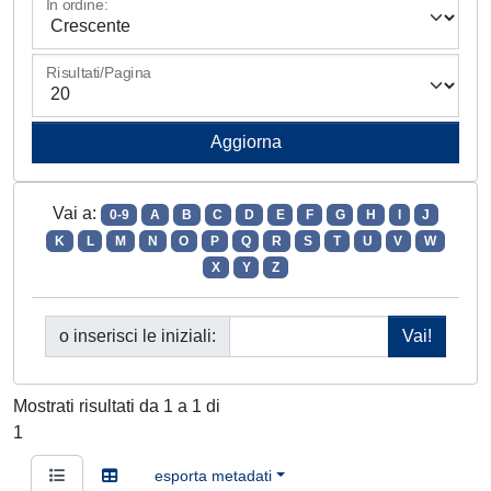
In ordine:
Risultati/Pagina
Vai a:
0-9
A
B
C
D
E
F
G
H
I
J
K
L
M
N
O
P
Q
R
S
T
U
V
W
X
Y
Z
o inserisci le iniziali:
Mostrati risultati da 1 a 1 di
1
esporta metadati