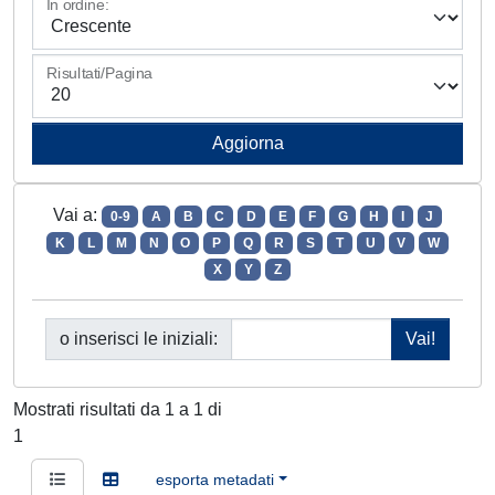
In ordine:
Risultati/Pagina
Vai a:
0-9
A
B
C
D
E
F
G
H
I
J
K
L
M
N
O
P
Q
R
S
T
U
V
W
X
Y
Z
o inserisci le iniziali:
Mostrati risultati da 1 a 1 di
1
esporta metadati