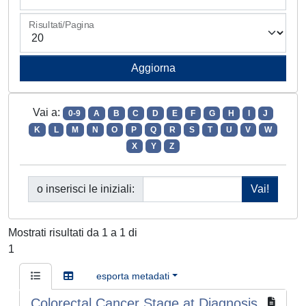
Risultati/Pagina
Vai a:
0-9
A
B
C
D
E
F
G
H
I
J
K
L
M
N
O
P
Q
R
S
T
U
V
W
X
Y
Z
o inserisci le iniziali:
Mostrati risultati da 1 a 1 di
1
esporta metadati
Colorectal Cancer Stage at Diagnosis