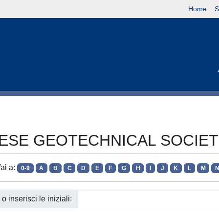
Home
S
APANESE GEOTECHNICAL SOCIE
ai a:
0-9
A
B
C
D
E
F
G
H
I
J
K
L
M
o inserisci le iniziali: