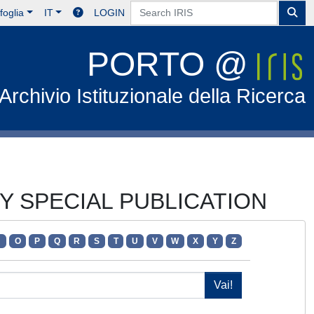
foglia
IT
LOGIN
PORTO @
Archivio Istituzionale della Ricerca
TY SPECIAL PUBLICATION
N
O
P
Q
R
S
T
U
V
W
X
Y
Z