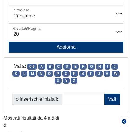
In ordine:
Risultati/Pagina
Vai a:
0-9
A
B
C
D
E
F
G
H
I
J
K
L
M
N
O
P
Q
R
S
T
U
V
W
X
Y
Z
o inserisci le iniziali:
Mostrati risultati da 4 a 5 di
5